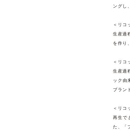
ングし
＜リコ
生産過
を作り
＜リコ
生産過
ック由
ブラン
＜リコ
再生で
た、「