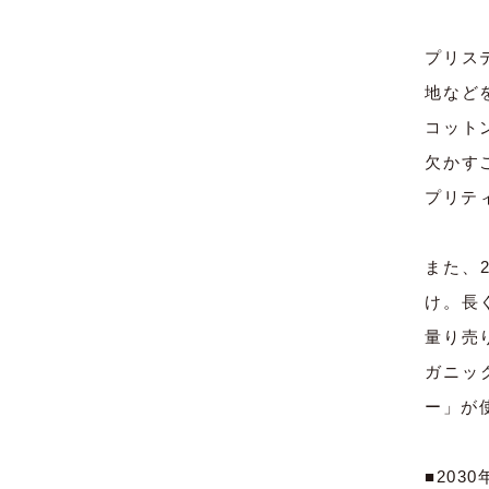
プリス
地など
コット
欠かす
プリテ
また、
け。長
量り売
ガニッ
ー」が
■20