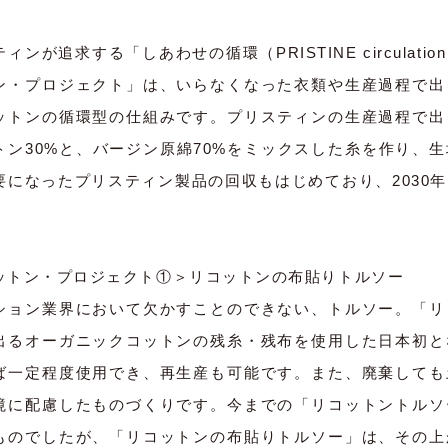
ィンが追求する「しあわせの循環（PRISTINE circulat
ン・プロジェクト」は、いらなくなった衣類や生産過程で出
ットンの循環型の仕組みです。プリスティンの生産過程で出
トン30%と、バージン原綿70%をミックスした糸を作り、
要になったプリスティン製品の回収もはじめており、2030
ットン・プロジェクト①＞リコットンの布貼りトルソー
ション業界において欠かすことのできない、トルソー。「リ
出るオーガニックコットンの残糸・残布を使用した日本初と
ば一定程度使用でき、再生産も可能です。また、廃棄しても
境に配慮したものづくりです。今までの「リコットントルソ
ものでしたが、「リコットンの布貼りトルソー」は、その上