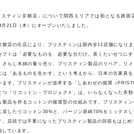
リスティン京都店」について関西エリアでは初となる路面
年4月21日（木）にオープンいたしました。
京都店の出店により、プリスティンは国内全11店舗になり
セプトは「必要なものを、必要な分だけ。長くたいせつにす
、さらし木綿の量り売り、プリスティン製品のリペア、リメ
には「あるものを生かす」という考えから、日本の古家具を
ます。プリスティンが追求する「しあわせの循環（PRISTINE c
とつ「リコットン・プロジェクト」は、いらなくなった衣類
な製品を作るコットンの循環型の仕組みです。プリスティン
に戻したリコットン30%と、バージン原綿70%をミックス
す。店頭では不要になったプリスティン製品の回収もはじめて
指しています。