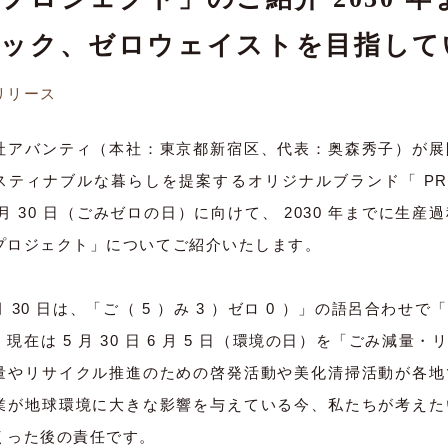
ック、ゼロウェイストを目指して
リリース
社アバンティ（本社：東京都新宿区、代表：奥森秀子）が展
スティナブルな暮らしを提案するオリジナルブランド「 PRI
 月 30 日（ごみゼロの日）に向けて、 2030 年までに生
プロジェクト」についてご紹介いたします。
月 30 日は、「ご（ 5 ）み 3 ）ゼロ 0 ）」の語呂合わ
現在は 5 月 30 日 6 月 5 日（環境の日）を「ごみ減
量やリサイクル推進のための啓発活動や美化清掃活動が各地
業が地球環境に大きな影響を与えている今、私たちが考えた
くった後の責任です。