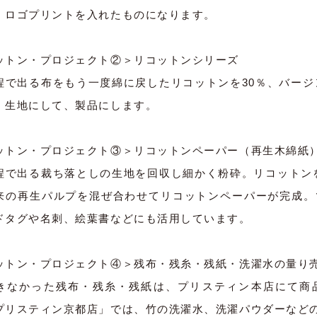
、ロゴプリントを入れたものになります。
ットン・プロジェクト②＞リコットンシリーズ
程で出る布をもう一度綿に戻したリコットンを30％、バージ
、生地にして、製品にします。
ットン・プロジェクト③＞リコットンペーパー（再生木綿紙
程で出る裁ち落としの生地を回収し細かく粉砕。リコットンを
来の再生パルプを混ぜ合わせてリコットンペーパーが完成。
ドタグや名刺、絵葉書などにも活用しています。
ットン・プロジェクト④＞残布・残糸・残紙・洗濯水の量り
きなかった残布・残糸・残紙は、プリスティン本店にて商
プリスティン京都店」では、竹の洗濯水、洗濯パウダーなど