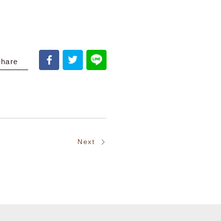
share
Next