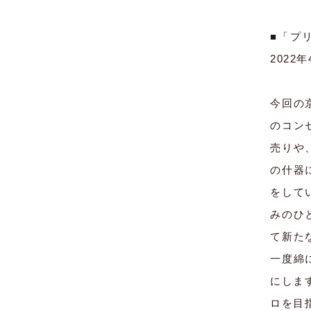
■「プ
2022
今回の
のコン
売りや
の什器
をしてい
みのひ
て新た
一度綿
にしま
ロを目