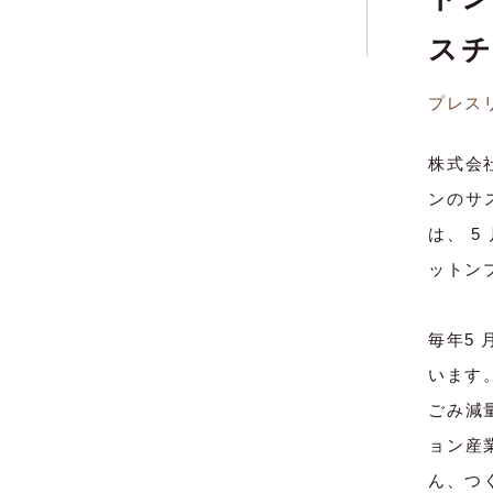
スチ
プレス
株式会
ンのサ
は、 5
ットン
毎年5 
います。
ごみ減
ョン産
ん、つ