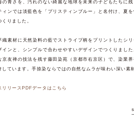
海の青さを、汚れのない綺麗な地球を未来の子どもたちに残
ティンでは淡藍色を「プリスティンブルー」と名付け、夏を
つくりました。
平織素材に天然染料の藍でストライプ柄をプリントしたシリ
ザインと、シンプルで合わせやすいデザインでつくりました
な京友禅の技法を残す藤田染苑（京都市右京区）で、染業界
けしています。手捺染ならではの自然なムラが味わい深い素
スリリースPDFデータはこちら