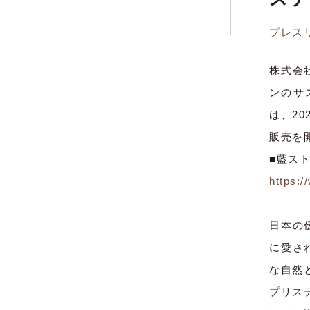
プレス
株式会
ンのサ
は、2
販売を
■藍ス
https:/
日本の
に愛さ
な自然
プリス