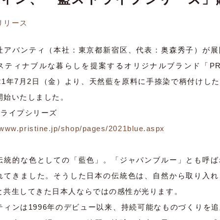
リリース
社アバンティ（本社：東京都新宿区、代表：奥森秀子）が展
スティナブルな暮らしを提案するオリジナルブランド「PRI
021年7月2日（金）より、天然藍を原料に手捺染で柄付けし
開始いたしました。
トライプシリーズ
/www.pristine.jp/shop/pages/2021blue.aspx
伝統的な色としての「藍色」。「ジャパンブルー」とも呼ば
れてきました。そうした日本の伝統色は、自然から取り入れ
と共生してきた日本人ならではの感性が光ります。
ティンは1996年のデビュー以来、持続可能なものづくりを