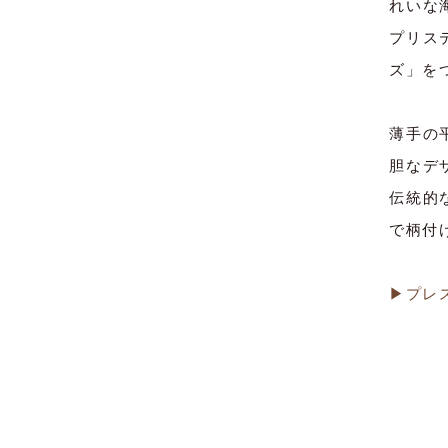
れいな
プリス
ズ」を
薄手の
胆なデ
伝統的
で柄付
▶プレ