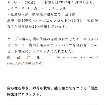
￥39,600（税込） ※お渡しは2024年１月中旬より。
サイズ：M・L、カラー：ナチュラル
＜生産地＞糸：岐阜県／編み立て：山形県
混率：綿100%（オーガニックコットン85％）※私達が
育てた国産綿を15％使用しています。
ケーブル編みと鹿の子編みを組み合わせたキーネックの
セーターに
、鹿の子編みのニットパンツを合わせ、
この
セット限定のナップサックに入れました。
商品詳細：
https://www.pristine.jp/
shop/g/g485639NM/
自ら種を蒔き、綿花を栽培、纏う服までをつくる「
国産
綿復活プロジェクト」