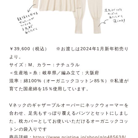
￥39,600（税込） ※お渡しは2024年1月新年初売り
より。
サイズ：M、カラー：ナチュラル
＜生産地＞糸：岐阜県／編み立て：大阪府
混率：綿100%（オーガニックコットン85％）※私達が
育てた国産綿を15％使用しています。
Vネックのギャザープルオーバーにネックウォーマーを
合わせ、
足先もすっぽり覆えるパンツとセットにしまし
た。
枕カバーとしてお使いいただけるオーガニックコッ
トンの袋入りで
す
商品詳細：
https://www.pristine.jp/
shop/g/g485638/