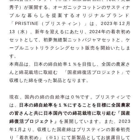
秀子）
が展開する、
オーガニックコットンのサスティナ
ブルな暮らしを提案するオリジ
ナルブランド
「PRISTINE（プリスティン）」は、
2023年12月
13（水）、新年を迎えるにあたり、
2024年の着衣初め
セットとして、
初夢無縫製ニットパジャマセットと、
ケ
ーブルニットリラクシングセット販売を開始いたしま
す。
本商品は、日本の綿自給率１％を目指し、
全国の農家さ
んと綿花栽培に取組む 「国産綿復活プロジェクト」
で
収穫した綿を使った製品となります。
現在、国内の綿の自給率は０%です。プリスティンで
は、
日本の綿
自給率を１％
にすることを目標に全国農家
の皆さんと共に日本国内での綿花栽培
に取り組む「国産
綿復活プロジェクト」
を展開しています。また、
2023
年1月より、
収穫した国産綿はプリスティンの新春初売
り「着衣初め」（※1）
にて新製品としてお披露目して