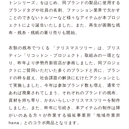
トンシリーズ」をはじめ、同ブランドの製品に使用する
ブランドタグや社員の名刺、ファッション業界で欠かす
ことのできないトルソーなど様々なアイテムが本プロジ
ェクトにより誕生いたしました。また、再生が困難な残
布・残糸・残紙の量り売りも開始。
衣類の残布でつくる 「クリスマスツリー」は、プリス
ティン「リコットン・プロジェクト」取組みの一環とな
り、昨年より伊勢丹新宿店が参画しました。同プロジェ
クトにご賛同いただいた多くのブランドと共に、ブラン
ドの枠を超え、社会課題の解決にむけたアクションとし
て実施しました。今年は参加ブランド数も増え、通常で
あれば廃棄されてしまう、それぞれのブランドの残布、
資材を持ち寄り、かわいらしいクリスマスツリーを制作
しました。また、昨年に引続き、本アイテムの制作は障
がいのある方々が作業する福祉事業所「地域作業所
hana」とのコラボ商品となります。