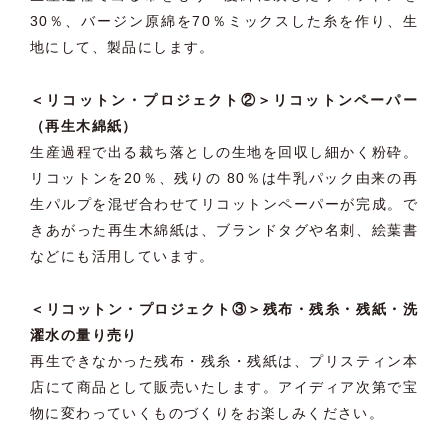
30％、バージン原綿を70％ミックスした糸を作り、生
地にして、製品にします。
＜リコットン・プロジェクト②＞リコットンペーパー
（再生木綿紙）
生産過程で出る裁ち落としの生地を回収し細かく粉砕。
リコットンを20％、残りの 80％は牛乳パック由来の再
生パルプを混ぜ合わせてリコットンペーパーが完成。で
きあがった再生木綿紙は、ブランドタグや名刺、絵葉書
などにも活用しています。
＜リコットン・プロジェクト③＞残布・残糸・残紙・洗
濯水の量り売り
再生できなかった残布・残糸・残紙は、プリスティン本
店にて商品として販売いたします。アイディア次第で宝
物に変わっていくものづくりをお楽しみください。