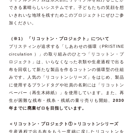
できる素晴らしいシステムです。子どもたちの笑顔を想
いきれいな地球を残すためこのプロジェクトにぜひご参
加ください。
（※1） 「リコットン・プロジェクト」について
プリスティンが追求する「しあわせの循環（PRISTINE
circulation ）」の取り組みのひとつ「リコットン・プ
ロジェクト」は、いらなくなった衣類や生産過程で出る
布を回収して新たな製品を作るコットンの循環型の仕組
みです。人気の「リコットンシリーズ」をはじめ、製品
に使用するブランドタグや社員の名刺には「リコットン
ペーパー（再生木綿紙）」を使用しています。また、再
生が困難な残布・残糸・残紙の量り売りも開始、
2030
年までに廃棄ゼロを目指しています。
＜リコットン・プロジェクト①＞リコットンシリーズ
生産過程で出る布をもう一度綿に戻したリコットンを