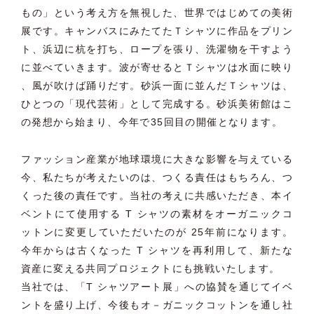
もの」という考え方を無視した、世界ではじめての美術
展です。キャンバスにみたてたＴシャツに作品をプリン
ト、浜辺に杭を打ち、ロープを張り、洗濯物を干すよう
に並べていきます。波が寄せるとＴシャツは水面に映り
、風が吹けば踊りだす。砂浜一面に並んだＴシャツは、
ひとつの「現代芸術」として完成する。砂浜美術館はこ
の発想から始まり、今年で35回目の開催となります。
ファッション産業が地球環境に大きな影響を与えている
今、私たちが考えたいのは、つくる責任はもちろん、つ
くった後の責任です。当社の考えに共感いただき、本イ
ベントにて使用する T シャツの素材をオーガニックコ
ットンに変更していただいたのが 25年前になります。
今年からは古くなった T シャツを再利用して、新たな
資産に変える共同プロジェクトにも挑戦いたします。
当社では、「T シャツアート展」への協賛を通じてイベ
ントを盛り上げ、今後もオ－ガニックコットンを通し社