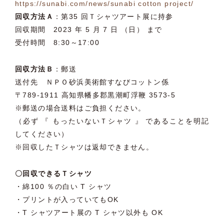
https://sunabi.com/news/sunabi cotton project/
回収方法Ａ
：第35 回Ｔシャツアート展に持参
回収期間 2023 年 5 月 7 日 （日） まで
受付時間 8:30～17:00
回収方法Ｂ
：郵送
送付先 ＮＰＯ砂浜美術館すなびコットン係
〒789-1911 高知県幡多郡黒潮町浮鞭 3573-5
※郵送の場合送料はご負担ください。
（必ず 『 もったいないＴシャツ 』 であることを明記
してください）
※回収したＴシャツは返却できません。
〇回収できるＴシャツ
・綿100 ％の白い T シャツ
・プリントが入っていてもOK
・T シャツアート展の T シャツ以外も OK