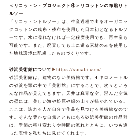
＜リコットン・プロジェクト④＞リコットンの布貼りト
ルソー
「リコットントルソー」は、生産過程で出るオーガニッ
クコットンの残糸・残布を使用した日本初となるトルソ
ーです。水に濡れなければ一定程度使用でき、再生産も
可能です。また、廃棄しても土に還る素材のみを使用し
た地球環境に配慮したものづくりです。
砂浜美術館について
▶https://sunabi.com/
砂浜美術館は、建物のない美術館です。4 キロメートル
の砂浜を頭の中で「美術館」にすることで、次々といろ
んな作品が見えてきます。天井は真青な空、澄んだ空気
の壁には、美しい海や松原や緑の山々が描かれている。
ここは、訪れる人が自分で作品を見つける美術館なので
す。そんな豊かな自然とともにある砂浜美術館の作品群
は、季節の移り変わりや時間の流れとともに、いつも違
った表情を私たちに見せてくれます。