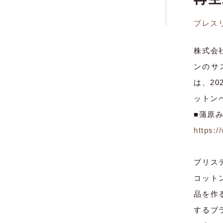
プレス
株式会
ンのサ
は、2
ットン
■蒲原
https:/
プリステ
コット
品を作
するブ