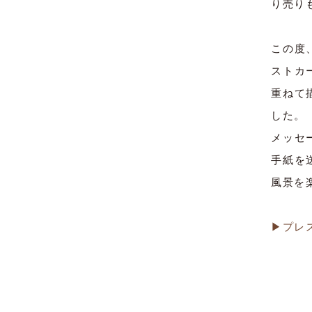
り売り
この度
ストカ
重ねて
した。
メッセ
手紙を
風景を
▶プレ