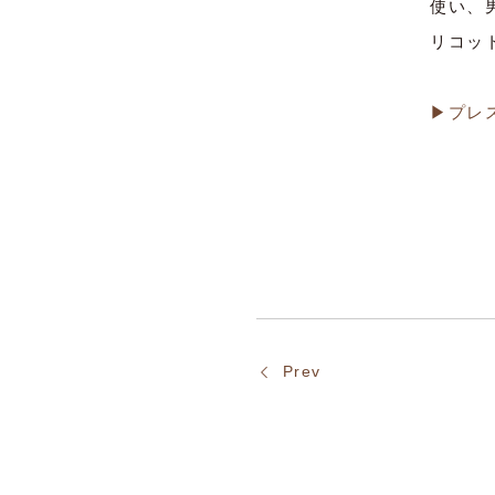
使い、
リコッ
▶プレ
Prev